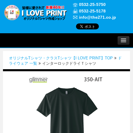
0532-25-5750
0532-25-5178
info@the271.co.jp
プリントについて
オリジナルTシャツ・クラスTシャツ【I LOVE PRINT】TOP
ド
実績紹介
ライウェア 一覧
インターロックドライＴシャツ
よくある質問
ご注文について
お問い合わせ
初めての方へ