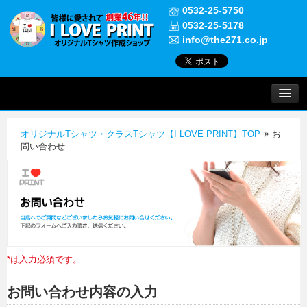
0532-25-5750
0532-25-5178
info@the271.co.jp
プリントについて
オリジナルTシャツ・クラスTシャツ【I LOVE PRINT】TOP
お
実績紹介
問い合わせ
よくある質問
ご注文について
*は入力必須です。
お問い合わせ
お問い合わせ内容の入力
初めての方へ