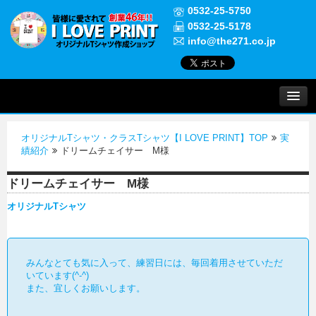
0532-25-5750
0532-25-5178
info@the271.co.jp
プリントについて
オリジナルTシャツ・クラスTシャツ【I LOVE PRINT】TOP
実
実績紹介
績紹介
ドリームチェイサー M様
ドリームチェイサー M様
よくある質問
オリジナルTシャツ
ご注文について
みんなとても気に入って、練習日には、毎回着用させていただ
お問い合わせ
いています(^-^)
また、宜しくお願いします。
初めての方へ