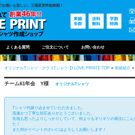
でお揃いも楽しい。工場直営特急納期！
よくある質問
ご注文について
お問い合わせ
オリジナルTシャツ・クラスTシャツ【I LOVE PRINT】TOP
実績紹介
チーム61年会 Y様
オリジナルTシャツ
Tシャツ代振り込ませていただきました。
迅速かつ丁寧な対応ありがとうございました。
生地も思ったよりしっかりしていて、何よりもギリギリの発注にこん
た！
また何かイベントのさいにはよろしくお願いします！