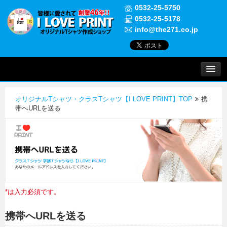
0532-25-5750
0532-25-5178
info@the271.co.jp
プリントについて
オリジナルTシャツ・クラスTシャツ【I LOVE PRINT】TOP
携
実績紹介
帯へURLを送る
よくある質問
ご注文について
*は入力必須です。
お問い合わせ
携帯へURLを送る
初めての方へ