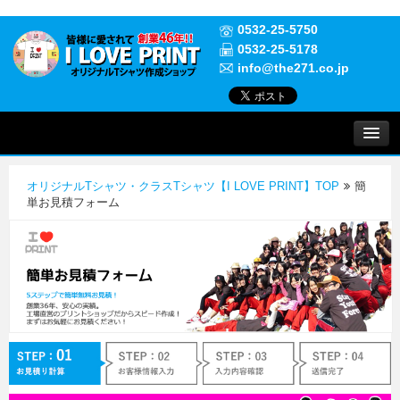
0532-25-5750
0532-25-5178
info@the271.co.jp
プリントについて
オリジナルTシャツ・クラスTシャツ【I LOVE PRINT】TOP
簡
実績紹介
単お見積フォーム
よくある質問
ご注文について
お問い合わせ