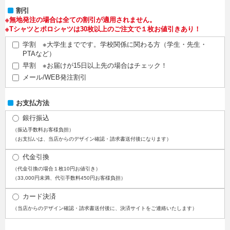
割引
※無地発注の場合は全ての割引が適用されません。
※Tシャツとポロシャツは30枚以上のご注文で１枚お値引きあり！
学割 ※大学生までです。学校関係に関わる方（学生・先生・
PTAなど）
早割 ※お届けが15日以上先の場合はチェック！
メール/WEB発注割引
お支払方法
銀行振込
（振込手数料お客様負担）
（お支払いは、当店からのデザイン確認・請求書送付後になります）
代金引換
（代金引換の場合１枚10円お値引き）
（33,000円未満、代引手数料450円お客様負担）
カード決済
（当店からのデザイン確認・請求書送付後に、決済サイトをご連絡いたします）