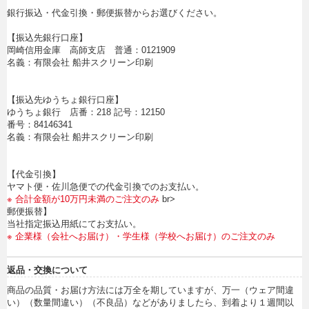
銀行振込・代金引換・郵便振替からお選びください。
【振込先銀行口座】
岡崎信用金庫 高師支店 普通：0121909
名義：有限会社 船井スクリーン印刷
【振込先ゆうちょ銀行口座】
ゆうちょ銀行 店番：218 記号：12150
番号：84146341
名義：有限会社 船井スクリーン印刷
【代金引換】
ヤマト便・佐川急便での代金引換でのお支払い。
※ 合計金額が10万円未満のご注文のみ
br>
郵便振替】
当社指定振込用紙にてお支払い。
※ 企業様（会社へお届け）・学生様（学校へお届け）のご注文のみ
返品・交換について
商品の品質・お届け方法には万全を期していますが、万一（ウェア間違
い）（数量間違い）（不良品）などがありましたら、到着より１週間以