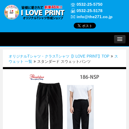
0532-25-5750
0532-25-5178
info@the271.co.jp
プリントについて
オリジナルTシャツ・クラスTシャツ【I LOVE PRINT】TOP
ス
実績紹介
ウェット 一覧
スタンダード スウェットパンツ
よくある質問
ご注文について
お問い合わせ
初めての方へ