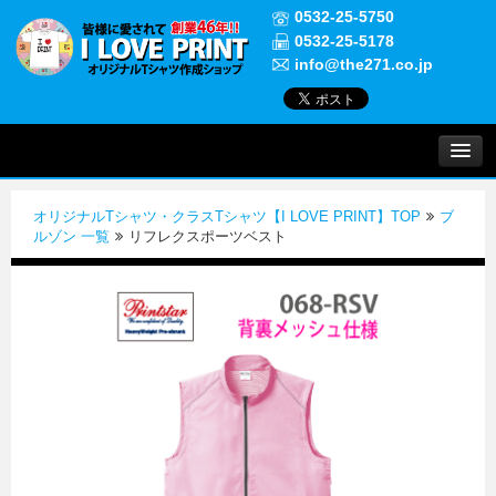
0532-25-5750
0532-25-5178
info@the271.co.jp
プリントについて
オリジナルTシャツ・クラスTシャツ【I LOVE PRINT】TOP
ブ
実績紹介
ルゾン 一覧
リフレクスポーツベスト
よくある質問
ご注文について
お問い合わせ
初めての方へ